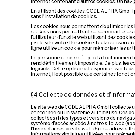
internet contenant d’autres cookies. Un navig
En utilisant des cookies, CODE ALPHA GmbH peu
sans l’installation de cookies.
Les cookies nous permettent d’optimiser les 
cookies nous permettent de reconnaître les uti
l’utilisateur d’un site web utilisant des cooki
par le site web et le cookie stocké sur son or
ligne utilise un cookie pour mémoriser les arti
La personne concernée peut à tout moment emp
rend définitivement impossible. De plus, les 
logiciels. Cette option est disponible sur to
internet, il est possible que certaines foncti
§4 Collecte de données et d’informa
Le site web de CODE ALPHA GmbH collecte une
concernée ou un système automatisé. Ces don
collectées (1) les types et versions de navigate
système d’accès accède à notre site web (appel
l’heure d’accès au site web, (6) une adresse IP
informations similaires utilisées pour préven