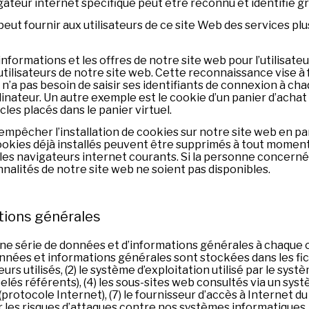
ateur internet spécifique peut être reconnu et identifié grâ
t fournir aux utilisateurs de ce site Web des services plus
informations et les offres de notre site web pour l’utilis
lisateurs de notre site web. Cette reconnaissance vise à fac
es n’a pas besoin de saisir ses identifiants de connexion à ch
dinateur. Un autre exemple est le cookie d’un panier d’achat
cles placés dans le panier virtuel.
êcher l’installation de cookies sur notre site web en par
cookies déjà installés peuvent être supprimés à tout moment
us les navigateurs internet courants. Si la personne concer
onnalités de notre site web ne soient pas disponibles.
tions générales
 série de données et d’informations générales à chaque c
nées et informations générales sont stockées dans les fi
urs utilisés, (2) le système d’exploitation utilisé par le syst
és référents), (4) les sous-sites web consultés via un systè
 (protocole Internet), (7) le fournisseur d’accès à Internet d
ir les risques d’attaques contre nos systèmes informatiques.