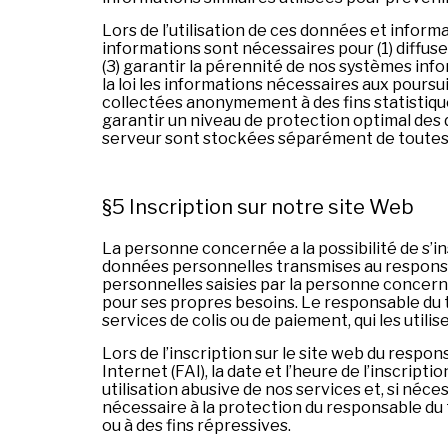
Lors de l’utilisation de ces données et inf
informations sont nécessaires pour (1) diffuse
(3) garantir la pérennité de nos systèmes info
la loi les informations nécessaires aux pou
collectées anonymement à des fins statistiques
garantir un niveau de protection optimal des
serveur sont stockées séparément de toutes 
§5 Inscription sur notre site Web
La personne concernée a la possibilité de s’i
données personnelles transmises au responsab
personnelles saisies par la personne concer
pour ses propres besoins. Le responsable du t
services de colis ou de paiement, qui les uti
Lors de l’inscription sur le site web du respo
Internet (FAI), la date et l’heure de l’inscri
utilisation abusive de nos services et, si néc
nécessaire à la protection du responsable du 
ou à des fins répressives.