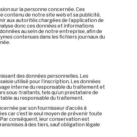
usion sur la personne concernée. Ces
e contenu de notre site web et sa publicité,
nir aux autorités chargées de l’application de
nalyse donc ces données et informations
 données au sein de notre entreprise, afin de
ymes contenues dans les fichiers journaux du
rnée.
rnissant des données personnelles. Les
sie utilisé pour l’inscription. Les données
sage interne du responsable du traitement et
s sous-traitants, tels qu’un prestataire de
utable au responsable du traitement.
oncernée par son fournisseur d’accès à
ées car c’est le seul moyen de prévenir toute
. Par conséquent, leur conservation est
ansmises à des tiers, sauf obligation légale