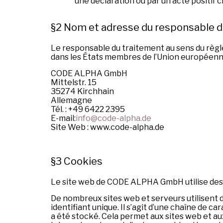
une déclaration ou par un acte positif 
§2 Nom et adresse du responsable d
Le responsable du traitement au sens du règle
dans les États membres de l’Union européenne 
CODE ALPHA GmbH
Mittelstr. 15
35274 Kirchhain
Allemagne
Tél. : +49 6422 2395
E-mail:
info@code-alpha.de
Site Web : www.code-alpha.de
§3 Cookies
Le site web de CODE ALPHA GmbH utilise des c
De nombreux sites web et serveurs utilisent d
identifiant unique. Il s’agit d’une chaîne de 
a été stocké. Cela permet aux sites web et a