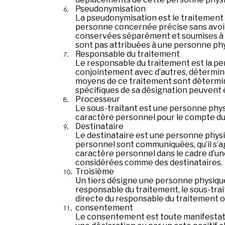
Pseudonymisation
La pseudonymisation est le traitement 
personne concernée précise sans avoir
conservées séparément et soumises à d
sont pas attribuées à une personne phys
Responsable du traitement
Le responsable du traitement est la per
conjointement avec d’autres, détermine 
moyens de ce traitement sont déterminés
spécifiques de sa désignation peuvent êt
Processeur
Le sous-traitant est une personne phys
caractère personnel pour le compte du
Destinataire
Le destinataire est une personne physi
personnel sont communiquées, qu’il s’ag
caractère personnel dans le cadre d’un
considérées comme des destinataires.
Troisième
Un tiers désigne une personne physique
responsable du traitement, le sous-trai
directe du responsable du traitement ou
consentement
Le consentement est toute manifestatio