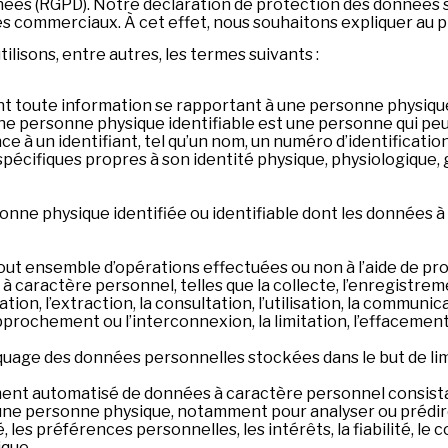
ées (RGPD). Notre déclaration de protection des données se
res commerciaux. À cet effet, nous souhaitons expliquer au pr
tilisons, entre autres, les termes suivants :
 toute information se rapportant à une personne physique i
 personne physique identifiable est une personne qui peut
à un identifiant, tel qu’un nom, un numéro d’identification,
 spécifiques propres à son identité physique, physiologique,
ne physique identifiée ou identifiable dont les données à 
out ensemble d’opérations effectuées ou non à l’aide de pr
aractère personnel, telles que la collecte, l’enregistrement
tion, l’extraction, la consultation, l’utilisation, la communic
pprochement ou l’interconnexion, la limitation, l’effacement
quage des données personnelles stockées dans le but de limi
ment automatisé de données à caractère personnel consista
à une personne physique, notamment pour analyser ou préd
é, les préférences personnelles, les intérêts, la fiabilité, le
que.