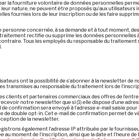
r la fourniture volontaire de données personnelles permet
leur nature, ne peuvent être proposés qu’aux utilisateurs in
es fournies lors de leur inscription ou de les faire suppri
e personne concernée, à sa demande et à tout moment, des
traitement rectifie ou supprime les données personnelles à 
ontraire. Tous les employés du responsable du traitement s
.
ateurs ont la possibilité de s’abonner à la newsletter de not
s transmises au responsable du traitement lors de l’inscrip
ients et partenaires commerciaux des offres de l’entrepri
ir notre newsletter que si (1) elle dispose d’une adresse e-
il de confirmation sera envoyé à l’adresse e-mail saisie pou
ure de double opt-in. Cet e-mail de confirmation permet de vér
ception de la newsletter.
registrons également l’adresse IP attribuée par le fournisse
 au moment de l’inscription, ainsi que la date et l’heure de 