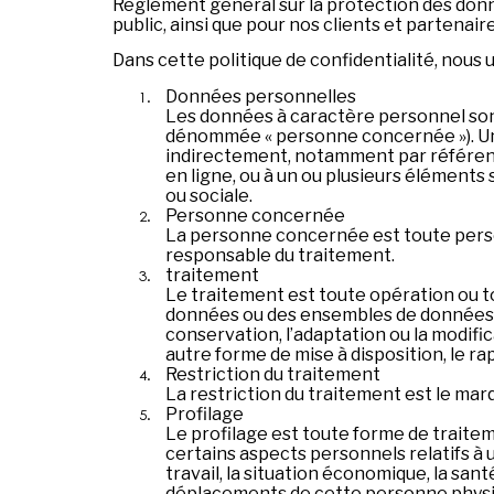
Règlement général sur la protection des donn
public, ainsi que pour nos clients et partenai
Dans cette politique de confidentialité, nous u
Données personnelles
Les données à caractère personnel sont
dénommée « personne concernée »). Une
indirectement, notamment par référence 
en ligne, ou à un ou plusieurs éléments
ou sociale.
Personne concernée
La personne concernée est toute person
responsable du traitement.
traitement
Le traitement est toute opération ou t
données ou des ensembles de données à c
conservation, l’adaptation ou la modifica
autre forme de mise à disposition, le ra
Restriction du traitement
La restriction du traitement est le mar
Profilage
Le profilage est toute forme de traite
certains aspects personnels relatifs 
travail, la situation économique, la sant
déplacements de cette personne physi