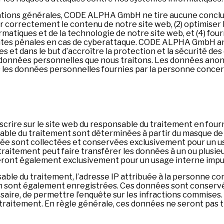
ormations générales, CODE ALPHA GmbH ne tire aucune concl
r correctement le contenu de notre site web, (2) optimiser l
rmatiques et de la technologie de notre site web, et (4) four
rsuites pénales en cas de cyberattaque. CODE ALPHA GmbH a
 et dans le but d’accroître la protection et la sécurité des
 données personnelles que nous traitons. Les données anon
les données personnelles fournies par la personne conce
nscrire sur le site web du responsable du traitement en fou
le du traitement sont déterminées à partir du masque de sai
née sont collectées et conservées exclusivement pour un u
raitement peut faire transférer les données à un ou plusieur
liseront également exclusivement pour un usage interne imp
nsable du traitement, l’adresse IP attribuée à la personne c
ption sont également enregistrées. Ces données sont conserv
essaire, de permettre l’enquête sur les infractions commises
traitement. En règle générale, ces données ne seront pas tr